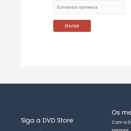
ENVIAR
Os me
Siga a DVD Store
Com a D
sempre, 